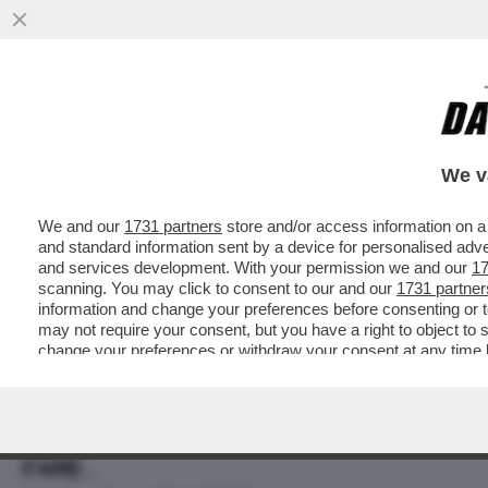
MEDIA E TV
POLITICA
BUSINESS
CAFON
We v
We and our
1731 partners
store and/or access information on a
and standard information sent by a device for personalised adv
and services development. With your permission we and our
17
scanning. You may click to consent to our and our
1731 partner
PRODI HA VINTO - SILVIO FA IL 
information and change your preferences before consenting or t
may not require your consent, but you have a right to object to 
CULO DEGLI ALTRI (I COMUNI) - 
change your preferences or withdraw your consent at any time by
CAPITALI ALL'ESTERO NON CONVIE
the webpage.
DUELLO TV SUI BANCHI DI SCUOLA
INDOTTRINANO FIN DA PICCOLI" -
FAME.