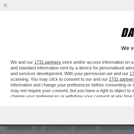
MEDIA E TV
POLITICA
BUSINESS
CAFON
We v
We and our
1731 partners
store and/or access information on a
and standard information sent by a device for personalised adv
and services development. With your permission we and our
17
scanning. You may click to consent to our and our
1731 partner
DAGO-DEVOLUTION: FIRENZE, MILA
information and change your preferences before consenting or t
may not require your consent, but you have a right to object to 
CALABRIA, ROMA
change your preferences or withdraw your consent at any time by
the webpage.
Dagospia 17/10/2000
Il nostro tentativo di creare una rete telemat
rivelando un successo davvero sorprenden