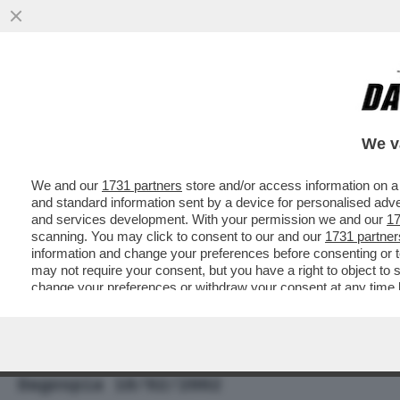
MEDIA E TV
POLITICA
BUSINESS
CAFON
We v
We and our
1731 partners
store and/or access information on a
and standard information sent by a device for personalised adv
and services development. With your permission we and our
17
scanning. You may click to consent to our and our
1731 partner
COMICI & COMPENSI (O COMPENSI 
information and change your preferences before consenting or t
may not require your consent, but you have a right to object to 
FIORELLO(180), TEOCOLI(120), P
change your preferences or withdraw your consent at any time by
MARCHESINI(100), BENIGNI(300)
the webpage.
PAOLI A CACHET, GRIGNANI COPIA
IN TILT, BERTE' CHOC
Dagospia 18/02/2002