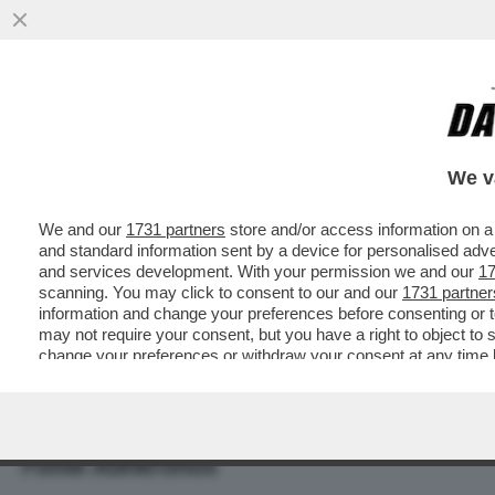
MEDIA E TV
POLITICA
BUSINESS
CAFON
We v
We and our
1731 partners
store and/or access information on a
and standard information sent by a device for personalised adv
and services development. With your permission we and our
17
scanning. You may click to consent to our and our
1731 partner
"FORZA ITALIA", FORZA BAGGIO -
information and change your preferences before consenting or t
may not require your consent, but you have a right to object to 
INTERROGAZIONE PARLAMENTARE: I
change your preferences or withdraw your consent at any time by
CODINO AI MONDIALI, ATTO DOVUT
the webpage.
Dagospia 22/04/2002
Fonte Adnkronos