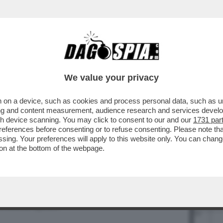
BUSINESS
CAFONAL
CRONACHE
SPORT
DAGO
We value your privacy
 on a device, such as cookies and process personal data, such as uni
ising and content measurement, audience research and services deve
gh device scanning. You may click to consent to our and our
1731 par
ferences before consenting or to refuse consenting. Please note th
N, MONITI A MUSHARRAF - SARKÒ AL
essing. Your preferences will apply to this website only. You can cha
on at the bottom of the webpage.
ARME BAMBINI TERRORISTI - DT:
O - MESSICO SOTT'ACQUA - 11
AGLIATA DELL'EGIZIANO.
a cura di Apcom