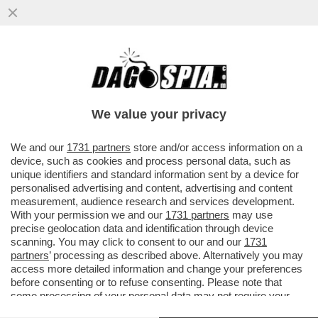
We value your privacy
We and our
1731 partners
store and/or access information on a
device, such as cookies and process personal data, such as
unique identifiers and standard information sent by a device for
personalised advertising and content, advertising and content
measurement, audience research and services development.
With your permission we and our
1731 partners
may use
precise geolocation data and identification through device
scanning. You may click to consent to our and our
1731
partners
’ processing as described above. Alternatively you may
access more detailed information and change your preferences
before consenting or to refuse consenting. Please note that
some processing of your personal data may not require your
A PESARE SUL RISIKO BANCARIO C’E’ LA GRANDE
consent, but you have a right to object to such processing. Your
AMICIZIA TRA GIORGETTI E JEROME GRIVET, AD DI