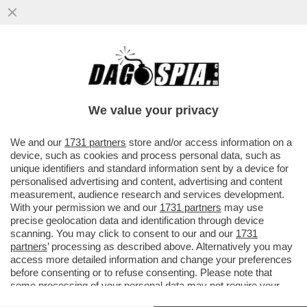
We value your privacy
We and our
1731 partners
store and/or access information on a
device, such as cookies and process personal data, such as
unique identifiers and standard information sent by a device for
personalised advertising and content, advertising and content
measurement, audience research and services development.
With your permission we and our
1731 partners
may use
precise geolocation data and identification through device
scanning. You may click to consent to our and our
1731
partners
’ processing as described above. Alternatively you may
CAFONAL TUTTI PAZZI PER SINNER (TRANNE IL
access more detailed information and change your preferences
SOLITO LOTITO CHE SI ADDORMENTA) – MEZZO
before consenting or to refuse consenting. Please note that
GOVERNO SI PAVONEGGIA
AL CENTRALE DEL FORO
some processing of your personal data may not require your
ITALICO PER IL TRIONFO DI SINNER (DA SALVINI A
consent, but you have a right to object to such processing. Your
TAJANI, DA NORDIO SCORTATO DALLA MOGLIE AL