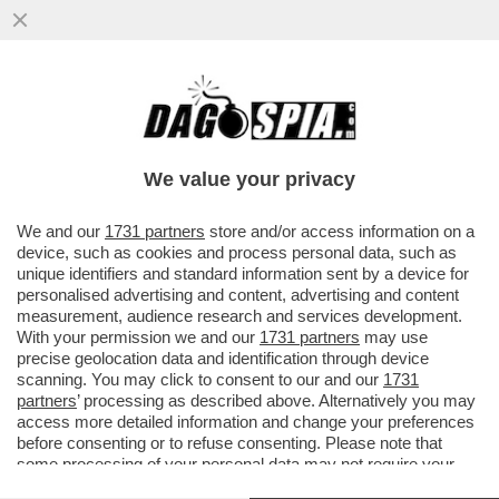
We value your privacy
We and our
1731 partners
store and/or access information on a
device, such as cookies and process personal data, such as
unique identifiers and standard information sent by a device for
personalised advertising and content, advertising and content
measurement, audience research and services development.
With your permission we and our
1731 partners
may use
precise geolocation data and identification through device
scanning. You may click to consent to our and our
1731
partners
’ processing as described above. Alternatively you may
access more detailed information and change your preferences
ARRESTATO ALL’AEROPORTO DI ORIO AL SERIO,
before consenting or to refuse consenting. Please note that
MENTRE STAVA PARTENDO CON LA FAMIGLIA PER
some processing of your personal data may not require your
ISTANBUL,
ULAS DEMIR, IL MANAGER TURCO DELLA
consent, but you have a right to object to such processing. Your