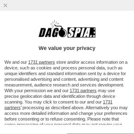
We value your privacy
We and our
1731 partners
store and/or access information on a
device, such as cookies and process personal data, such as
unique identifiers and standard information sent by a device for
personalised advertising and content, advertising and content
measurement, audience research and services development.
With your permission we and our
1731 partners
may use
precise geolocation data and identification through device
scanning. You may click to consent to our and our
1731
partners
’ processing as described above. Alternatively you may
UNA CITTA' ZOO: DOPO I CINGHIALI E LE PANTEGANE,
access more detailed information and change your preferences
ROMA VIENE INVASA DAI GRANCHI -
AL FORO
before consenting or to refuse consenting. Please note that
TRAIANO C'È UNA COLONIA DI GRANCHI:
NELLA
some processing of your personal data may not require your
PARTE CHIUSA AL PUBBLICO SONO PRESENTI DEI
consent, but you have a right to object to such processing. Your