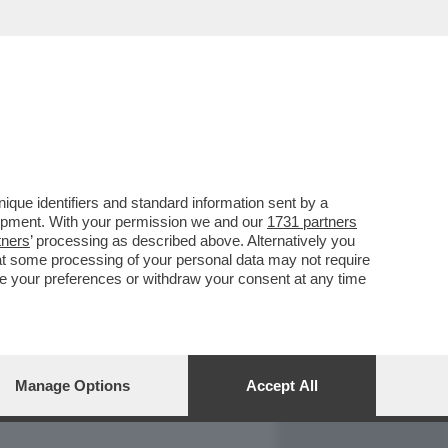
REPORT
DAGOARCHIVIO
que identifiers and standard information sent by a
lopment. With your permission we and our
1731 partners
tners
’ processing as described above. Alternatively you
at some processing of your personal data may not require
nge your preferences or withdraw your consent at any time
Manage Options
Accept All