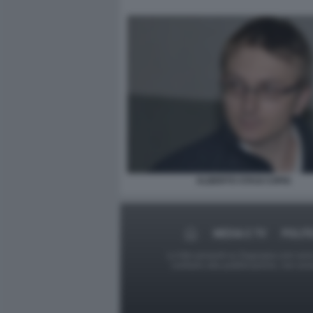
ALBERTO STASI COPIA
MEDIA E TV
POLIT
Le foto presenti su Dagospia.com sono s
contrario alla pubblicazione, non av