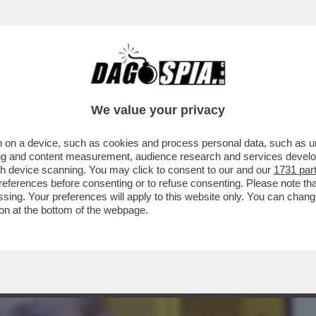
BUSINESS
CAFONAL
CRONACHE
SPORT
DAGO
We value your privacy
 on a device, such as cookies and process personal data, such as uni
CIA DELLA VERITÀ SU UN OMICIDIO DOPO
ising and content measurement, audience research and services deve
CHE HANNO...
gh device scanning. You may click to consent to our and our
1731 par
ferences before consenting or to refuse consenting. Please note th
essing. Your preferences will apply to this website only. You can cha
on at the bottom of the webpage.