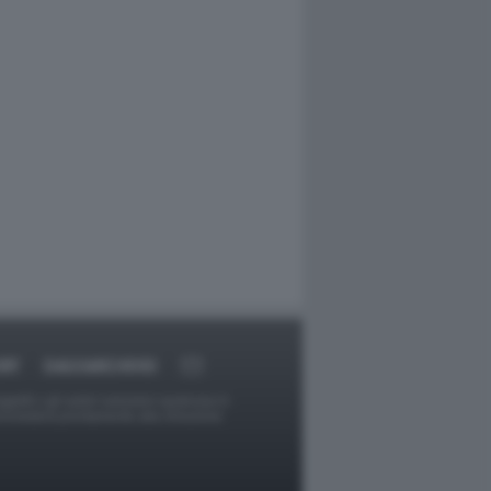
RT
DAGOARCHIVIO
ggetti o gli autori avessero qualcosa in
provvederà prontamente alla rimozione