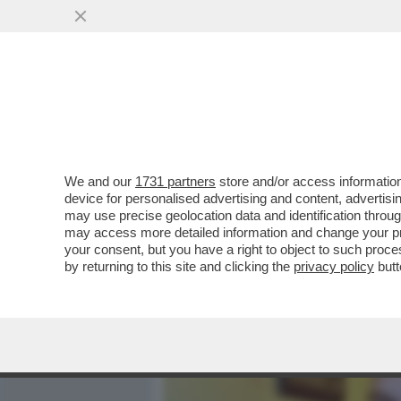
MEDIA E TV
POLITICA
We and our
1731 partners
store and/or access information
MA SI PUÒ ANDARE A CAC
device for personalised advertising and content, advert
18 ANNI? – I PM DI PAVIA 
may use precise geolocation data and identification throu
may access more detailed information and change your pre
VAI ALL'ARTICOLO
your consent, but you have a right to object to such proc
by returning to this site and clicking the
privacy policy
butt