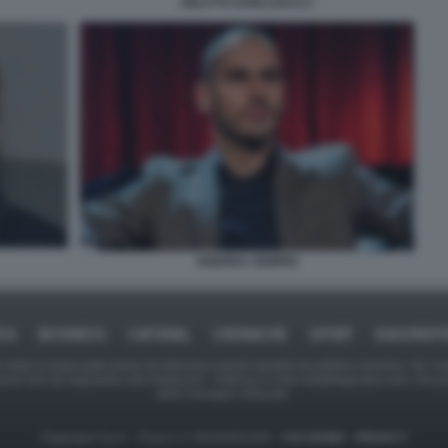
DELITTO GARLASCO 2
ANDREA SEMPIO
ICA
BUSINESS
CAFONAL
CRONACHE
SPORT
DAGOREPO
tate in larga parte prese da Internet,e quindi valutate di pubblico dominio. Se i so
ranno che da segnalarlo alla redazione - indirizzo e-mail rda@dagospia.com, che 
delle immagini utilizzate.
Dagospia S.p.A. - P.iva e c.f. 06163551002 -
CHI SIAMO
-
PRIVACY