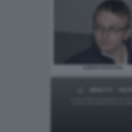
ALBERTO STASI COPIA
MEDIA E TV
POLIT
Le foto presenti su Dagospia.com sono s
contrario alla pubblicazione, non av