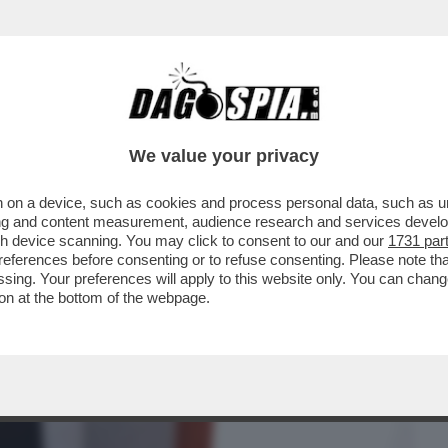
BUSINESS
CAFONAL
CRONACHE
SPORT
DAGO
We value your privacy
 on a device, such as cookies and process personal data, such as uni
CIA DELLA VERITÀ SU UN OMICIDIO DOPO
ising and content measurement, audience research and services deve
CHE HANNO...
gh device scanning. You may click to consent to our and our
1731 par
ferences before consenting or to refuse consenting. Please note th
essing. Your preferences will apply to this website only. You can cha
on at the bottom of the webpage.