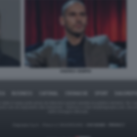
ANDREA SEMPIO
ICA
BUSINESS
CAFONAL
CRONACHE
SPORT
DAGOREPO
tate in larga parte prese da Internet,e quindi valutate di pubblico dominio. Se i so
ranno che da segnalarlo alla redazione - indirizzo e-mail rda@dagospia.com, che 
delle immagini utilizzate.
Dagospia S.p.A. - P.iva e c.f. 06163551002 -
CHI SIAMO
-
PRIVACY