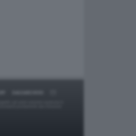
RT
DAGOARCHIVIO
ggetti o gli autori avessero qualcosa in
provvederà prontamente alla rimozione