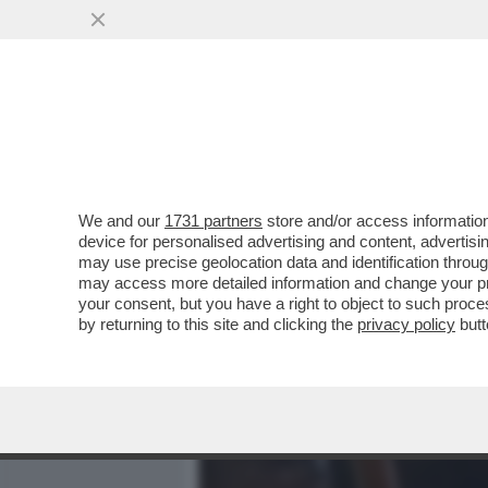
MEDIA E TV
POLITICA
We and our
1731 partners
store and/or access information
MA SI PUÒ ANDARE A CAC
device for personalised advertising and content, advert
18 ANNI? – I PM DI PAVIA 
may use precise geolocation data and identification throu
may access more detailed information and change your pre
VAI ALL'ARTICOLO
your consent, but you have a right to object to such proc
by returning to this site and clicking the
privacy policy
butt