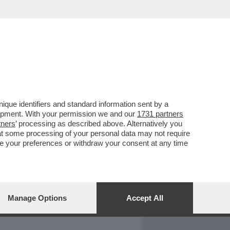
REPORT
DAGOARCHIVIO
que identifiers and standard information sent by a
lopment. With your permission we and our
1731 partners
tners
’ processing as described above. Alternatively you
at some processing of your personal data may not require
nge your preferences or withdraw your consent at any time
Manage Options
Accept All