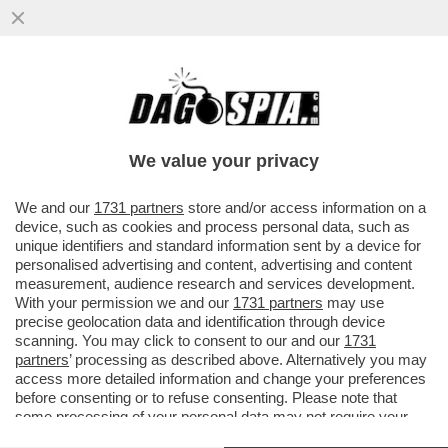
VIDEO-FLASH – BOCELLI D’ITALIA! DOPO
AVER CANTATO L’INNO DI MAMELI ALLA
PARATA DEL 2 GIUGNO...
We value your privacy
VAI ALL'ARTICOLO
We and our
1731 partners
store and/or access information on a
device, such as cookies and process personal data, such as
unique identifiers and standard information sent by a device for
personalised advertising and content, advertising and content
measurement, audience research and services development.
With your permission we and our
1731 partners
may use
precise geolocation data and identification through device
scanning. You may click to consent to our and our
1731
partners
’ processing as described above. Alternatively you may
access more detailed information and change your preferences
before consenting or to refuse consenting. Please note that
some processing of your personal data may not require your
consent, but you have a right to object to such processing. Your