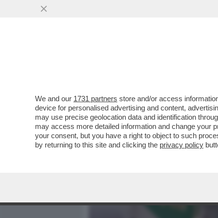
MEDIA E TV
POLITICA
We and our
1731 partners
store and/or access information
VIDEO-FLASH – BOCELLI D
device for personalised advertising and content, advert
MAMELI ALLA PARATA DEL 
may use precise geolocation data and identification throu
may access more detailed information and change your pre
VAI ALL'ARTICOLO
your consent, but you have a right to object to such proc
by returning to this site and clicking the
privacy policy
butt