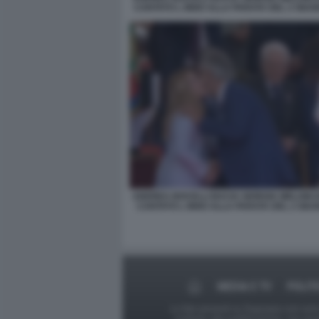
CANTATO L INNO ALLA PARATA DEL 2 GIUG
ANDREA BOCELLI BACIA GIORGIA MELONI 
CANTATO L INNO ALLA PARATA DEL 2 GIUG
MEDIA E TV
POLIT
Le foto presenti su Dagospia.com sono s
contrario alla pubblicazione, non av