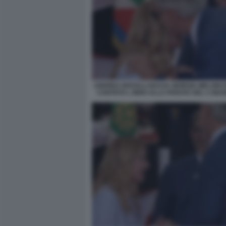
ANDREA BOCELLI BACIA GIORGIA MELONI 
CANTATO L INNO ALLA PARATA DEL 2 GIUG