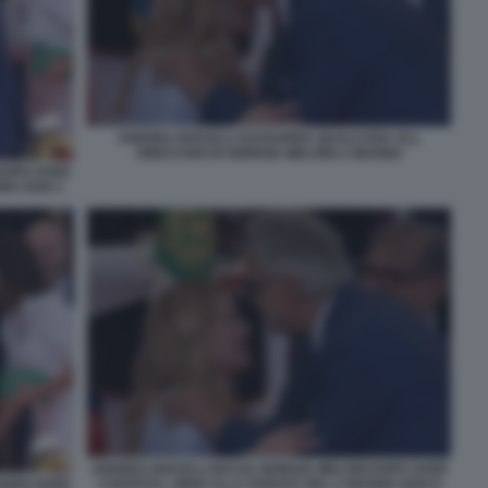
ANDREA BOCELLI SUSSURRA QUALCOSA ALL
ORECCHIO DI GIORGIA MELONI 2 GIUGNO
DOPO AVER
NO 2026 1
ANDREA BOCELLI BACIA GIORGIA MELONI DOPO AVER
CANTATO L INNO ALLA PARATA DEL 2 GIUGNO 2026 8
DOPO AVER