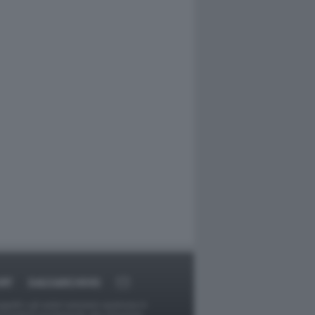
RT
DAGOARCHIVIO
ggetti o gli autori avessero qualcosa in
provvederà prontamente alla rimozione