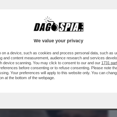
BUSINESS
CAFONAL
CRONACHE
SPORT
DAGO
We value your privacy
 on a device, such as cookies and process personal data, such as uni
’ITALIA! DOPO AVER CANTATO L’INNO DI
ising and content measurement, audience research and services deve
2 GIUGNO...
gh device scanning. You may click to consent to our and our
1731 par
ferences before consenting or to refuse consenting. Please note th
essing. Your preferences will apply to this website only. You can cha
on at the bottom of the webpage.