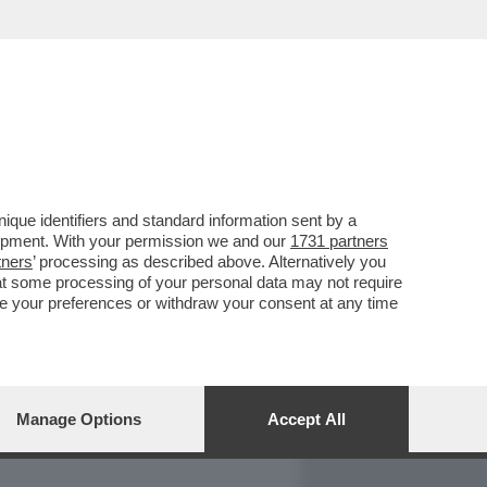
REPORT
DAGOARCHIVIO
que identifiers and standard information sent by a
lopment. With your permission we and our
1731 partners
tners
’ processing as described above. Alternatively you
at some processing of your personal data may not require
nge your preferences or withdraw your consent at any time
Manage Options
Accept All