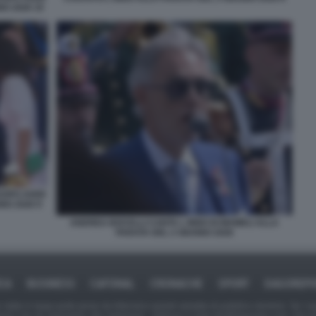
NO 2026 10
DOPO AVER
NO 2026 9
ANDREA BOCELLI CANTA L INNO DI MAMELI ALLA
PARATA DEL 2 GIUGNO 2026
ICA
BUSINESS
CAFONAL
CRONACHE
SPORT
DAGOREPO
tate in larga parte prese da Internet,e quindi valutate di pubblico dominio. Se i so
ranno che da segnalarlo alla redazione - indirizzo e-mail rda@dagospia.com, che 