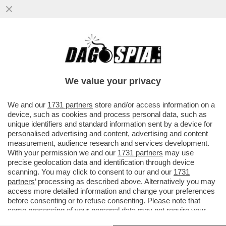
VIDEO-FLASH – BOCELLI D’ITALIA! DOPO
AVER CANTATO L’INNO DI MAMELI ALLA
PARATA DEL 2 GIUGNO...
We value your privacy
VAI ALL'ARTICOLO
We and our
1731 partners
store and/or access information on a
device, such as cookies and process personal data, such as
unique identifiers and standard information sent by a device for
personalised advertising and content, advertising and content
measurement, audience research and services development.
With your permission we and our
1731 partners
may use
precise geolocation data and identification through device
scanning. You may click to consent to our and our
1731
partners
’ processing as described above. Alternatively you may
access more detailed information and change your preferences
before consenting or to refuse consenting. Please note that
some processing of your personal data may not require your
consent, but you have a right to object to such processing. Your