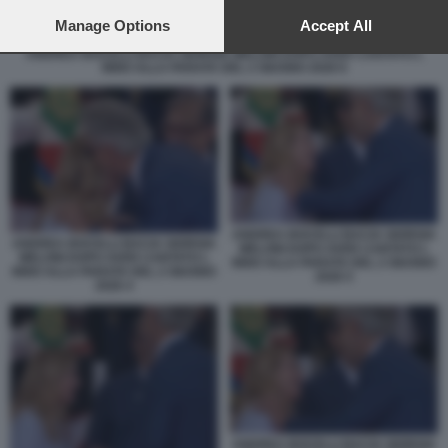
preferences will apply to this website only. You can change
your preferences or withdraw your consent at any time by
Manage Options
Accept All
returning to this site and clicking the
privacy policy
button at the
ANDREA BOCELLI BACIA GIORGIA MELONI DOPO AVER CANTATO L
bottom of the webpage.
INNO ALLA PARATA DEL 2 GIUGNO 2026 6
ANDREA BOCELLI BACIA GIORGIA
ANDREA BOCELLI BACIA GIORGIA
MELONI DOPO AVER CANTATO L
MELONI DOPO AVER CANTATO L
INNO ALLA PARATA DEL 2 GIUGNO
INNO ALLA PARATA DEL 2 GIUGNO
2026 5
2026 4
ANDREA BOCELLI BACIA GIORGIA