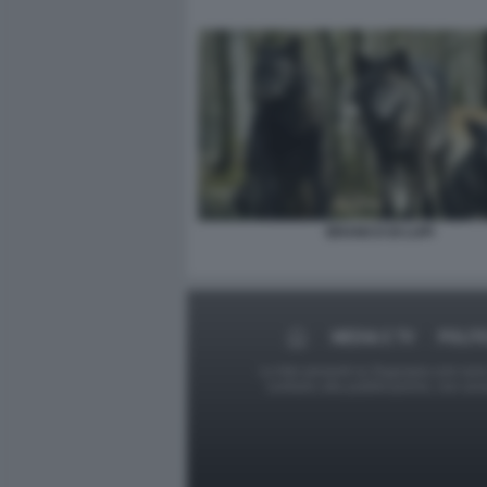
BRANCO DI LUPI
MEDIA E TV
POLIT
Le foto presenti su Dagospia.com sono s
contrario alla pubblicazione, non av