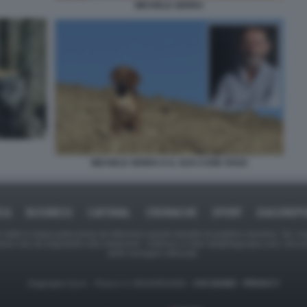
MICHELE SERRA
MICHELE SERRA E IL SUO CANE OSSO
ICA
BUSINESS
CAFONAL
CRONACHE
SPORT
DAGOREPO
tate in larga parte prese da Internet,e quindi valutate di pubblico dominio. Se i so
ranno che da segnalarlo alla redazione - indirizzo e-mail rda@dagospia.com, che 
delle immagini utilizzate.
Dagospia S.p.A. - P.iva e c.f. 06163551002 -
CHI SIAMO
-
PRIVACY