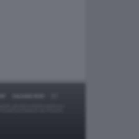
RT
DAGOARCHIVIO
ggetti o gli autori avessero qualcosa in
provvederà prontamente alla rimozione