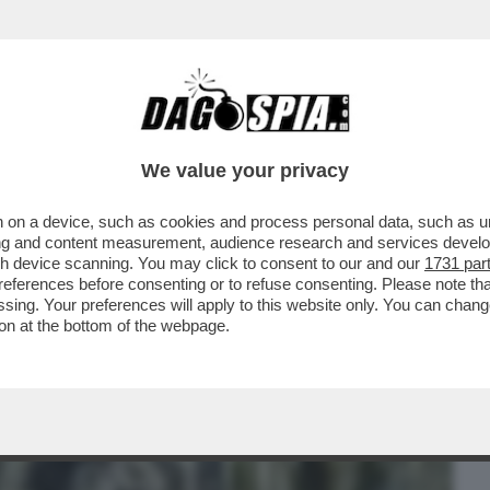
BUSINESS
CAFONAL
CRONACHE
SPORT
DAGO
We value your privacy
 on a device, such as cookies and process personal data, such as uni
–MICHELE SERRA RACCONTA IL “DOLORE
ising and content measurement, audience research and services deve
L CANE SBRANATO DAI
gh device scanning. You may click to consent to our and our
1731 par
ferences before consenting or to refuse consenting. Please note th
essing. Your preferences will apply to this website only. You can cha
on at the bottom of the webpage.