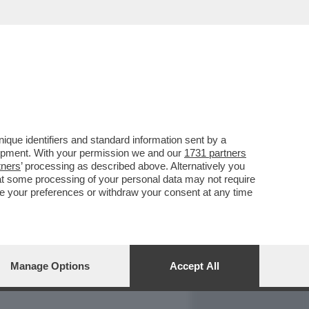
REPORT
DAGOARCHIVIO
que identifiers and standard information sent by a
lopment. With your permission we and our
1731 partners
tners
’ processing as described above. Alternatively you
at some processing of your personal data may not require
nge your preferences or withdraw your consent at any time
Manage Options
Accept All