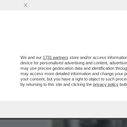
MEDIA E TV
POLITICA
We and our
1731 partners
store and/or access information
‘CHI HA UN CANE LO SA’
device for personalised advertising and content, advert
FISICO PER LA MORTE DE
may use precise geolocation data and identification throu
may access more detailed information and change your pre
VAI ALL'ARTICOLO
your consent, but you have a right to object to such proc
by returning to this site and clicking the
privacy policy
butt