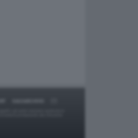
RT
DAGOARCHIVIO
ggetti o gli autori avessero qualcosa in
provvederà prontamente alla rimozione