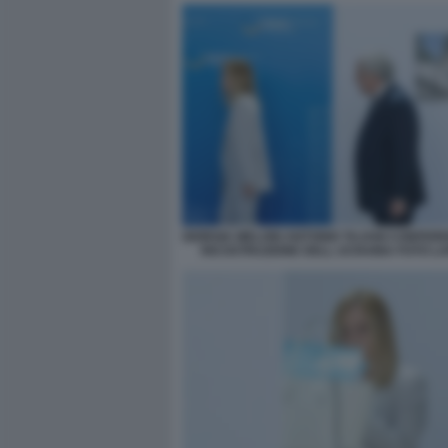
GIORGIA MELONI ANTONIO TAJANI CONFER
RICOSTRUZIONE DELL UCRAINA FOTO L