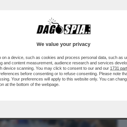
BUSINESS
CAFONAL
CRONACHE
SPORT
DAGO
We value your privacy
 on a device, such as cookies and process personal data, such as uni
ER LA RICOSTRUZIONE DELL’UCRAINA È
ising and content measurement, audience research and services deve
E INTENZIONI
gh device scanning. You may click to consent to our and our
1731 par
ferences before consenting or to refuse consenting. Please note th
essing. Your preferences will apply to this website only. You can cha
on at the bottom of the webpage.