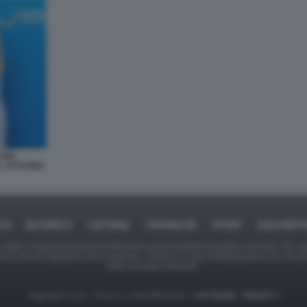
NI -
L UCRAINA
ICA
BUSINESS
CAFONAL
CRONACHE
SPORT
DAGOREPO
tate in larga parte prese da Internet,e quindi valutate di pubblico dominio. Se i so
ranno che da segnalarlo alla redazione - indirizzo e-mail rda@dagospia.com, che 
delle immagini utilizzate.
Dagospia S.p.A. - P.iva e c.f. 06163551002 -
CHI SIAMO
-
PRIVACY