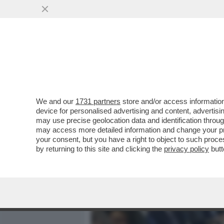
MEDIA E TV
POLITICA
We and our
1731 partners
store and/or access information
A ROMA LA CONFERENZA P
device for personalised advertising and content, advert
UN FESTIVAL DELLE BUON
may use precise geolocation data and identification throu
may access more detailed information and change your pre
VAI ALL'ARTICOLO
your consent, but you have a right to object to such proc
by returning to this site and clicking the
privacy policy
butt