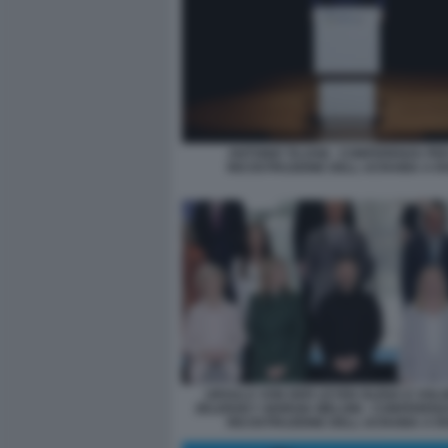
ANTONIO TAJANI - CONFERENZA PE
RICOSTRUZIONE DELL UCRAINA A 
URSULA VON DER LEYEN OLENA E VOL
ZELENSKY GIORGIA MELONI - CONFERENZ
RICOSTRUZIONE DELL UCRAINA A 