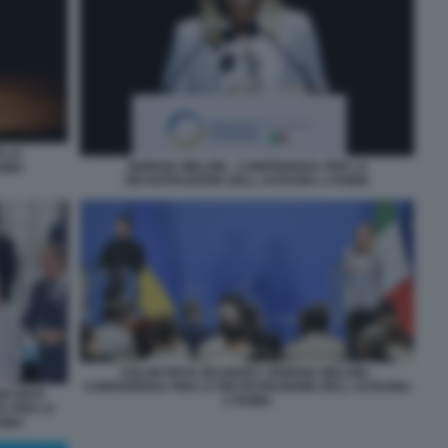
R LA
GIORGIA MELONI - CONFERENZA PER LA
ROMA
RICOSTRUZIONE DELL UCRAINA A ROMA
VOLODYMYR ZELENSKY GIORGIA MELONI -
CONFERENZA PER LA RICOSTRUZIONE DELL UCRAINA
ODYMYR
A ROMA
A PER LA
ROMA