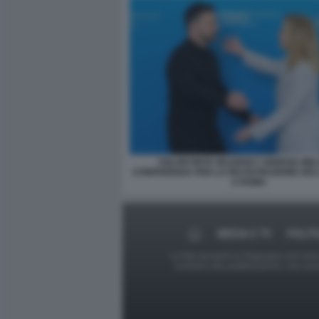
VOLODYMYR ZELENSKY GIORGIA MELO
CONFERENZA PER LA RICOSTRUZIONE DEL
A ROMA
MEDIA E TV
POLIT
Le foto presenti su Dagospia.com sono s
contrario alla pubblicazione, non av