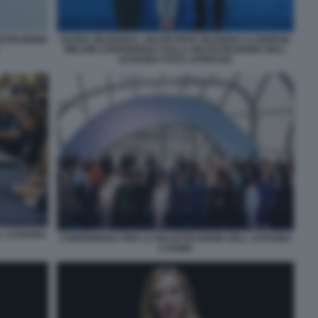
OSTRUZIONE
OLENA ZELENSKA, VOLODYMYR ZELENSKY E GIORGIA
MELONI CONFERENZA SULLA RICOSTRUZIONE DELL
UCRAINA FOTO LAPRESSE
L UCRAINA
CONFERENZA PER LA RICOSTRUZIONE DELL UCRAINA
A ROMA