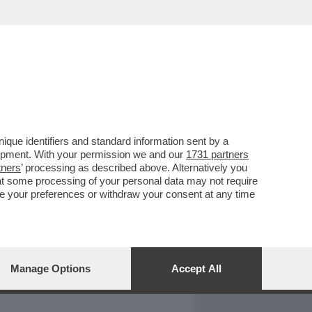
REPORT
DAGOARCHIVIO
que identifiers and standard information sent by a
lopment. With your permission we and our
1731 partners
tners
’ processing as described above. Alternatively you
at some processing of your personal data may not require
nge your preferences or withdraw your consent at any time
Manage Options
Accept All