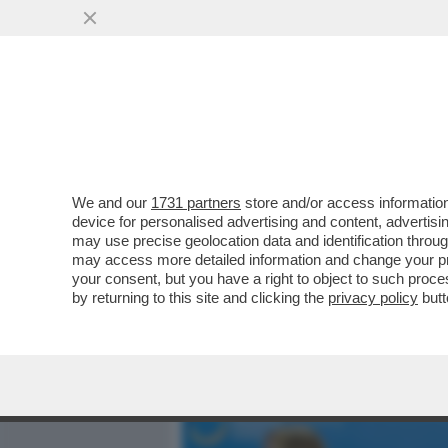
MEDIA E TV
POLITICA
We and our
1731 partners
store and/or access information
A ROMA LA CONFERENZA P
device for personalised advertising and content, advert
UN FESTIVAL DELLE BUON
may use precise geolocation data and identification throu
may access more detailed information and change your pre
VAI ALL'ARTICOLO
your consent, but you have a right to object to such proc
by returning to this site and clicking the
privacy policy
butt