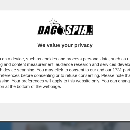
BUSINESS
CAFONAL
CRONACHE
SPORT
DAGO
We value your privacy
 on a device, such as cookies and process personal data, such as uni
ER LA RICOSTRUZIONE DELL’UCRAINA È
ising and content measurement, audience research and services deve
E INTENZIONI
gh device scanning. You may click to consent to our and our
1731 par
ferences before consenting or to refuse consenting. Please note th
essing. Your preferences will apply to this website only. You can cha
on at the bottom of the webpage.