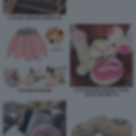
CUSCINO SEDERE ANIMALI (2)
CUSCINO BANANE
CUSCINI PENE SEDERE TETTE
VULVA UNCINETTO