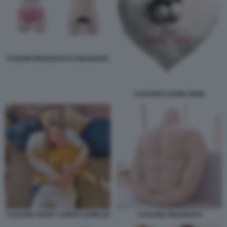
CUSCINI FIDANZATO E FIDANZATA
CUSCINO CUORE PENE
CUSCINO TEDDY CORPO UOMO (2)
CUSCINO FIDANZATO