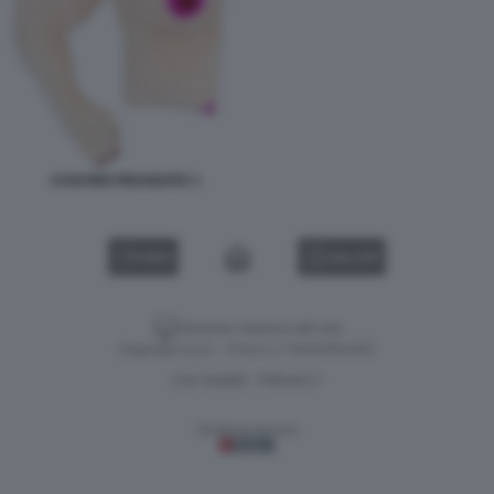
CUSCINO FIDANZATA 1
VIDEO
GALLERY
Versione classica del sito
Dagospia S.p.A. - P.iva e c.f. 06163551002
CHI SIAMO
PRIVACY
-
Gestione tecnica