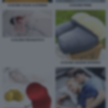
CUSCINO VULVA CLITORIDE
CUSCINO PENE
CUSCINO FIDANZATO 6
CUSCINO SEDERE INTERNO