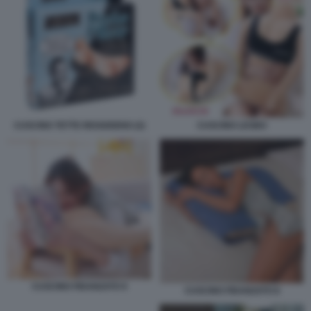
CUSCINO TETTE REGGISENO (2)
CUSCINO LESBO
CUSCINO FIDANZATO 9
CUSCINO FIDANZATO 8