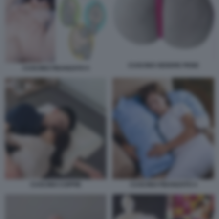
CUSCINO SEDERE PENE
CUSCINO FIDANZATO 5
CUSCINO COPPIE
CUSCINO FIDANZATO 4