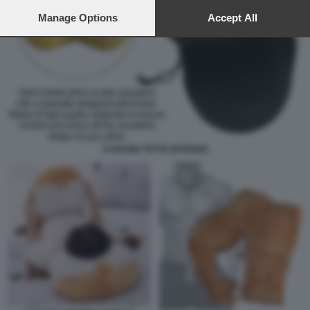
preferences will apply to this website only. You can change
your preferences or withdraw your consent at any time by
Manage Options
Accept All
returning to this site and clicking the
privacy policy
button at the
bottom of the webpage.
CUSCINO TETTE INTERNO