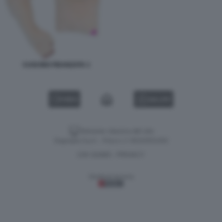
CUSCINO FIDANZATA 1
VIDEO
GALLERY
Versione classica del sito
Dagospia S.p.A. - P.iva e c.f. 06163551002
CHI SIAMO
PRIVACY
-
Gestione tecnica