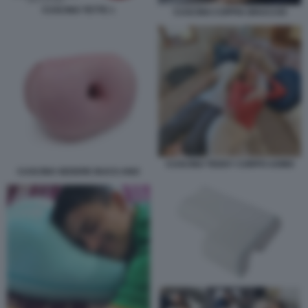
CUSCINO TETTE 1
CUSCINO COPPIA BRACCIO
CUSCINO TEDDY CORPO UOMO
CUSCINO SEDERE BUCO ANO