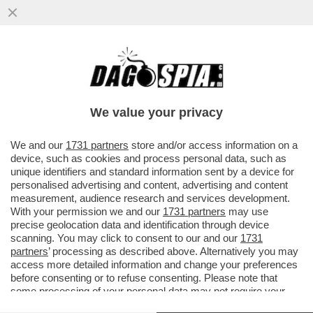
A COSA SERVE UN PARTNER SE PUOI
AVERE UN CUSCINO CON L'AUGELLO? -
BARBARA COSTA RACCONTA...
We value your privacy
VAI ALL'ARTICOLO
We and our
1731 partners
store and/or access information on a
device, such as cookies and process personal data, such as
unique identifiers and standard information sent by a device for
personalised advertising and content, advertising and content
measurement, audience research and services development.
With your permission we and our
1731 partners
may use
precise geolocation data and identification through device
scanning. You may click to consent to our and our
1731
partners
’ processing as described above. Alternatively you may
access more detailed information and change your preferences
before consenting or to refuse consenting. Please note that
some processing of your personal data may not require your
consent, but you have a right to object to such processing. Your