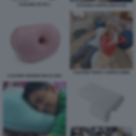
CUSCINO TETTE 1
CUSCINO COPPIA BRACCIO
CUSCINO TEDDY CORPO UOMO
CUSCINO SEDERE BUCO ANO