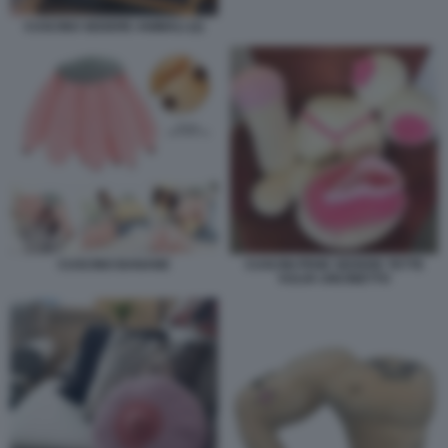
CUSCINO SEDERE ANIMALI (2)
CUSCINO BANANE
CUSCINI PENE SEDERE TETTE
VULVA UNCINETTO