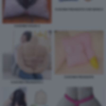
CUSCINO FIDANZATO CHE MANCA
CUSCINO VULVA 4
CUSCINO FIDANZATA
CUSCINO FIDANZATO 1