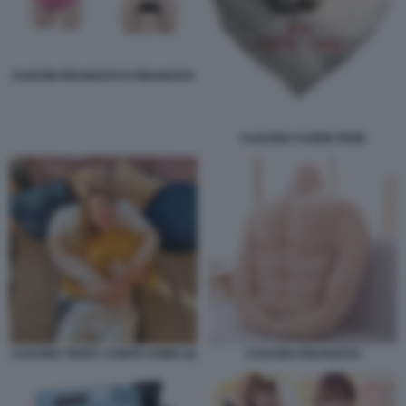
CUSCINI FIDANZATO E FIDANZATA
CUSCINO CUORE PENE
CUSCINO TEDDY CORPO UOMO (2)
CUSCINO FIDANZATO