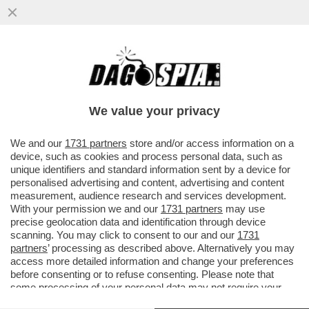
VITTORIO FELTRI; PAPA FRANCESCO E LA
FROCIAGGINE, MELONI, GABER, DI
PIETRO, CRAXI E CERNO
We value your privacy
VAI ALL'ARTICOLO
We and our
1731 partners
store and/or access information on a
device, such as cookies and process personal data, such as
unique identifiers and standard information sent by a device for
personalised advertising and content, advertising and content
measurement, audience research and services development.
With your permission we and our
1731 partners
may use
precise geolocation data and identification through device
scanning. You may click to consent to our and our
1731
partners
’ processing as described above. Alternatively you may
access more detailed information and change your preferences
before consenting or to refuse consenting. Please note that
some processing of your personal data may not require your
consent, but you have a right to object to such processing. Your