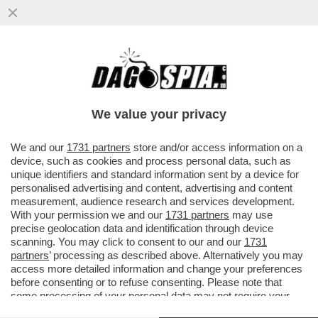
VITTORIO FELTRI; PAPA FRANCESCO E LA
FROCIAGGINE, MELONI, GABER, DI
PIETRO, CRAXI E CERNO
We value your privacy
VAI ALL'ARTICOLO
We and our
1731 partners
store and/or access information on a
device, such as cookies and process personal data, such as
unique identifiers and standard information sent by a device for
personalised advertising and content, advertising and content
measurement, audience research and services development.
With your permission we and our
1731 partners
may use
precise geolocation data and identification through device
scanning. You may click to consent to our and our
1731
partners
’ processing as described above. Alternatively you may
access more detailed information and change your preferences
before consenting or to refuse consenting. Please note that
some processing of your personal data may not require your
consent, but you have a right to object to such processing. Your