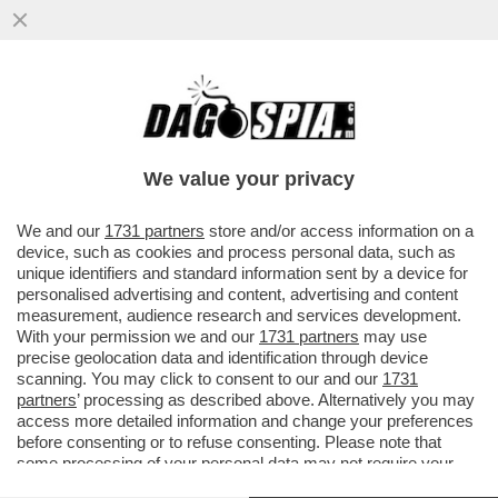
VIDEO-FLASH – BOCELLI D’ITALIA! DOPO
AVER CANTATO L’INNO DI MAMELI ALLA
PARATA DEL 2 GIUGNO...
We value your privacy
VAI ALL'ARTICOLO
We and our
1731 partners
store and/or access information on a
device, such as cookies and process personal data, such as
unique identifiers and standard information sent by a device for
personalised advertising and content, advertising and content
measurement, audience research and services development.
With your permission we and our
1731 partners
may use
precise geolocation data and identification through device
scanning. You may click to consent to our and our
1731
partners
’ processing as described above. Alternatively you may
access more detailed information and change your preferences
before consenting or to refuse consenting. Please note that
some processing of your personal data may not require your
consent, but you have a right to object to such processing. Your