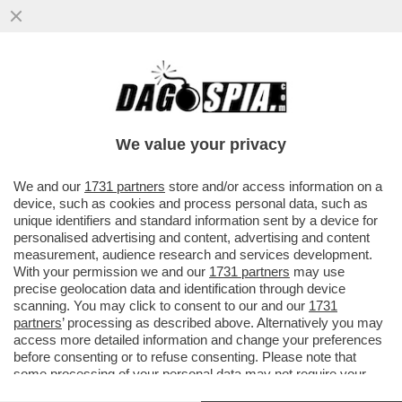
RITRATTONE BY PINO CORRIAS DI ELON
MUSK: 'È IL PRESIDENTE DEL PRESIDENTE.
HA 25 ANNI MENO DI TRUMP..
We value your privacy
VAI ALL'ARTICOLO
We and our
1731 partners
store and/or access information on a
device, such as cookies and process personal data, such as
unique identifiers and standard information sent by a device for
personalised advertising and content, advertising and content
measurement, audience research and services development.
With your permission we and our
1731 partners
may use
precise geolocation data and identification through device
scanning. You may click to consent to our and our
1731
partners
’ processing as described above. Alternatively you may
access more detailed information and change your preferences
before consenting or to refuse consenting. Please note that
some processing of your personal data may not require your
consent, but you have a right to object to such processing. Your