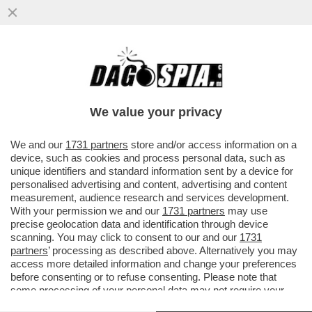
RITRATTONE BY PINO CORRIAS DI ELON
MUSK: 'È IL PRESIDENTE DEL PRESIDENTE.
HA 25 ANNI MENO DI TRUMP..
We value your privacy
VAI ALL'ARTICOLO
We and our
1731 partners
store and/or access information on a
device, such as cookies and process personal data, such as
unique identifiers and standard information sent by a device for
personalised advertising and content, advertising and content
measurement, audience research and services development.
With your permission we and our
1731 partners
may use
precise geolocation data and identification through device
scanning. You may click to consent to our and our
1731
partners
’ processing as described above. Alternatively you may
access more detailed information and change your preferences
before consenting or to refuse consenting. Please note that
some processing of your personal data may not require your
consent, but you have a right to object to such processing. Your