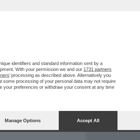
REPORT
DAGOARCHIVIO
que identifiers and standard information sent by a
lopment. With your permission we and our
1731 partners
tners
’ processing as described above. Alternatively you
at some processing of your personal data may not require
nge your preferences or withdraw your consent at any time
Manage Options
Accept All