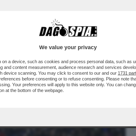
BUSINESS
CAFONAL
CRONACHE
SPORT
DAGO
We value your privacy
 on a device, such as cookies and process personal data, such as uni
CESCO HA RISCHIATO DAVVERO DI
ising and content measurement, audience research and services deve
ESO PER LO ZUCCHETTO...
gh device scanning. You may click to consent to our and our
1731 par
ferences before consenting or to refuse consenting. Please note th
essing. Your preferences will apply to this website only. You can cha
on at the bottom of the webpage.