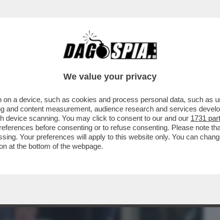
BUSINESS
CAFONAL
CRONACHE
SPORT
DAGO
We value your privacy
 on a device, such as cookies and process personal data, such as uni
CESCO HA RISCHIATO DAVVERO DI
ising and content measurement, audience research and services deve
ESO PER LO ZUCCHETTO...
gh device scanning. You may click to consent to our and our
1731 par
ferences before consenting or to refuse consenting. Please note th
essing. Your preferences will apply to this website only. You can cha
on at the bottom of the webpage.