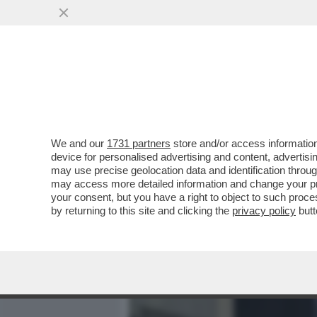
MEDIA E TV
POLITICA
We and our
1731 partners
store and/or access information
QUESTA VOLTA PAPA FRAN
device for personalised advertising and content, advert
MORIRE, ED È STATO RIPR
may use precise geolocation data and identification throu
may access more detailed information and change your pre
VAI ALL'ARTICOLO
your consent, but you have a right to object to such proc
by returning to this site and clicking the
privacy policy
butt