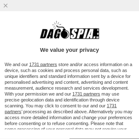
IL DIVANO DEI GIUSTI - IL FILM DELLA
SERATA CHE VI CONSIGLIO È IL POTENTE
'PREY', SU UNA GUERRIERA..
We value your privacy
VAI ALL'ARTICOLO
We and our
1731 partners
store and/or access information on a
device, such as cookies and process personal data, such as
unique identifiers and standard information sent by a device for
personalised advertising and content, advertising and content
measurement, audience research and services development.
With your permission we and our
1731 partners
may use
precise geolocation data and identification through device
scanning. You may click to consent to our and our
1731
partners
’ processing as described above. Alternatively you may
access more detailed information and change your preferences
before consenting or to refuse consenting. Please note that
some processing of your personal data may not require your
consent, but you have a right to object to such processing. Your