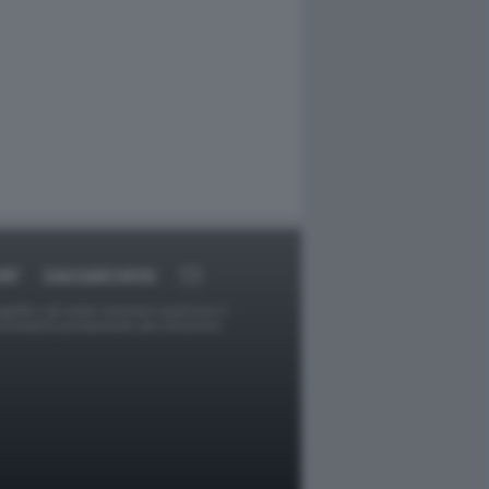
RT
DAGOARCHIVIO
ggetti o gli autori avessero qualcosa in
provvederà prontamente alla rimozione