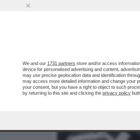
MEDIA E TV
POLITICA
We and our
1731 partners
store and/or access information
‘MARA CAGOL FU UCCISA A
device for personalised advertising and content, advert
SULLA LEADER PIÙ AMATA
may use precise geolocation data and identification throu
may access more detailed information and change your pre
VAI ALL'ARTICOLO
your consent, but you have a right to object to such proc
by returning to this site and clicking the
privacy policy
butt