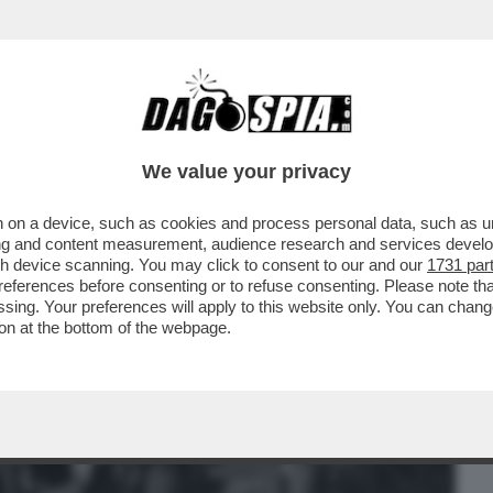
BUSINESS
CAFONAL
CRONACHE
SPORT
DAGO
We value your privacy
 on a device, such as cookies and process personal data, such as uni
NCHE SE DISARMATA’ – L’ULTIMA VERITA’
ising and content measurement, audience research and services deve
 DALLE BR
gh device scanning. You may click to consent to our and our
1731 par
ferences before consenting or to refuse consenting. Please note th
essing. Your preferences will apply to this website only. You can cha
on at the bottom of the webpage.