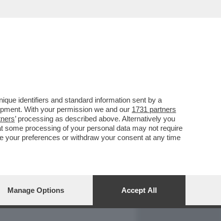
REPORT
DAGOARCHIVIO
que identifiers and standard information sent by a
lopment. With your permission we and our
1731 partners
tners
’ processing as described above. Alternatively you
at some processing of your personal data may not require
nge your preferences or withdraw your consent at any time
Manage Options
Accept All