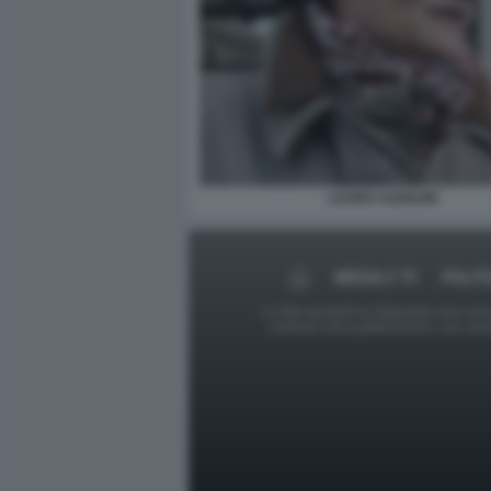
LAURO AZZOLINI
MEDIA E TV
POLIT
Le foto presenti su Dagospia.com sono s
contrario alla pubblicazione, non av