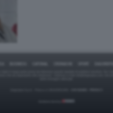
ICA
BUSINESS
CAFONAL
CRONACHE
SPORT
DAGOREPO
tate in larga parte prese da Internet,e quindi valutate di pubblico dominio. Se i so
ranno che da segnalarlo alla redazione - indirizzo e-mail rda@dagospia.com, che 
delle immagini utilizzate.
Dagospia S.p.A. - P.iva e c.f. 06163551002 -
CHI SIAMO
-
PRIVACY
Gestione tecnica