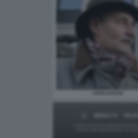
LAURO AZZOLINI
MEDIA E TV
POLIT
Le foto presenti su Dagospia.com sono s
contrario alla pubblicazione, non av