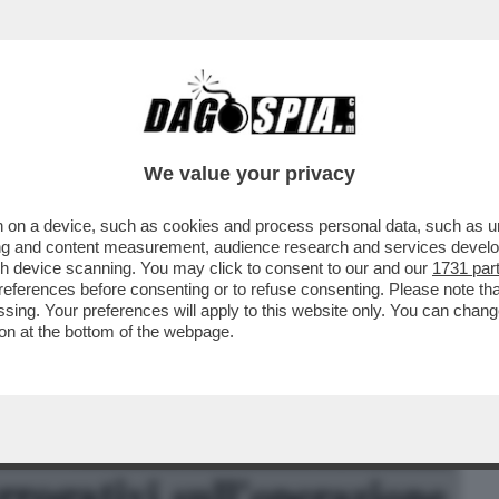
BUSINESS
CAFONAL
CRONACHE
SPORT
DAGO
We value your privacy
 on a device, such as cookies and process personal data, such as uni
NCHE SE DISARMATA’ – L’ULTIMA VERITA’
ising and content measurement, audience research and services deve
 DALLE BR
gh device scanning. You may click to consent to our and our
1731 par
ferences before consenting or to refuse consenting. Please note th
essing. Your preferences will apply to this website only. You can cha
on at the bottom of the webpage.