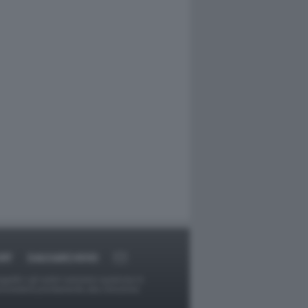
RT
DAGOARCHIVIO
ggetti o gli autori avessero qualcosa in
provvederà prontamente alla rimozione