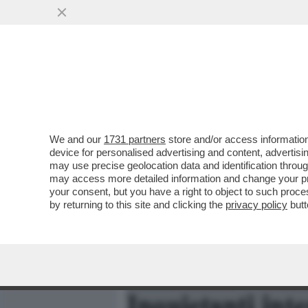
MEDIA E TV
POLITICA
We and our
1731 partners
store and/or access information
‘MARA CAGOL FU UCCISA A
device for personalised advertising and content, advert
SULLA LEADER PIÙ AMATA
may use precise geolocation data and identification throu
may access more detailed information and change your pre
VAI ALL'ARTICOLO
your consent, but you have a right to object to such proc
by returning to this site and clicking the
privacy policy
butt