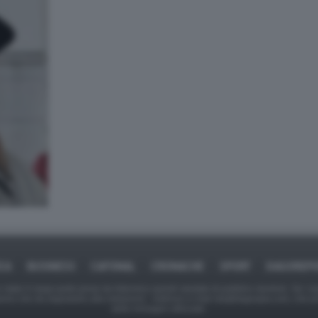
ICA
BUSINESS
CAFONAL
CRONACHE
SPORT
DAGOREPO
tate in larga parte prese da Internet,e quindi valutate di pubblico dominio. Se i so
ranno che da segnalarlo alla redazione - indirizzo e-mail rda@dagospia.com, che 
delle immagini utilizzate.