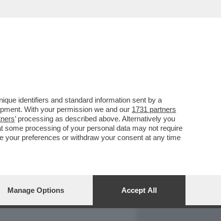
REPORT
DAGOARCHIVIO
que identifiers and standard information sent by a
lopment. With your permission we and our
1731 partners
tners
’ processing as described above. Alternatively you
at some processing of your personal data may not require
nge your preferences or withdraw your consent at any time
Manage Options
Accept All