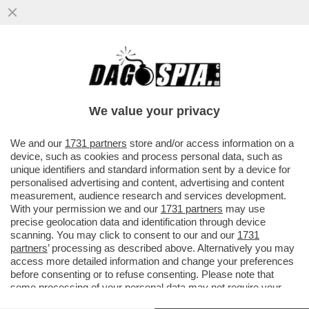
I TWITTAROLI SONO IN SUBBUGLIO PER IL
DAGO-SCOOP IN MERITO ALLA FINE DEL
MATRIMONIO TRA IL RAPPER...
We value your privacy
VAI ALL'ARTICOLO
We and our
1731 partners
store and/or access information on a
device, such as cookies and process personal data, such as
unique identifiers and standard information sent by a device for
personalised advertising and content, advertising and content
measurement, audience research and services development.
With your permission we and our
1731 partners
may use
precise geolocation data and identification through device
scanning. You may click to consent to our and our
1731
partners
’ processing as described above. Alternatively you may
access more detailed information and change your preferences
before consenting or to refuse consenting. Please note that
some processing of your personal data may not require your
consent, but you have a right to object to such processing. Your