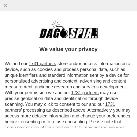
I TWITTAROLI SONO IN SUBBUGLIO PER IL
DAGO-SCOOP IN MERITO ALLA FINE DEL
MATRIMONIO TRA IL RAPPER...
We value your privacy
VAI ALL'ARTICOLO
We and our
1731 partners
store and/or access information on a
device, such as cookies and process personal data, such as
unique identifiers and standard information sent by a device for
personalised advertising and content, advertising and content
measurement, audience research and services development.
With your permission we and our
1731 partners
may use
precise geolocation data and identification through device
scanning. You may click to consent to our and our
1731
partners
’ processing as described above. Alternatively you may
access more detailed information and change your preferences
before consenting or to refuse consenting. Please note that
some processing of your personal data may not require your
consent, but you have a right to object to such processing. Your