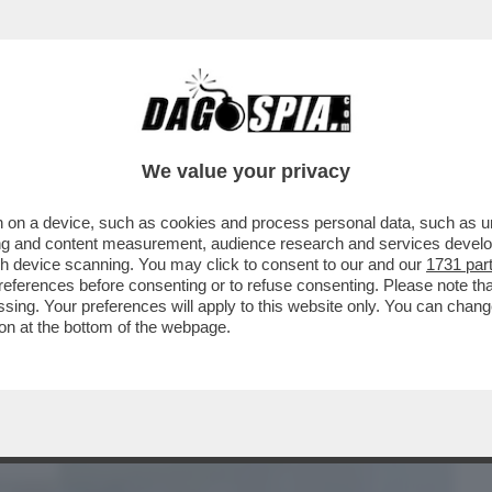
BUSINESS
CAFONAL
CRONACHE
SPORT
DAGO
We value your privacy
 on a device, such as cookies and process personal data, such as uni
EO È STATO LO SNODO CRUCIALE TRA
ising and content measurement, audience research and services deve
A INTELLIGENCE E AFFAR
gh device scanning. You may click to consent to our and our
1731 par
ferences before consenting or to refuse consenting. Please note th
essing. Your preferences will apply to this website only. You can cha
on at the bottom of the webpage.