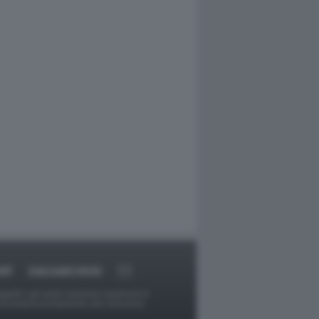
RT
DAGOARCHIVIO
ggetti o gli autori avessero qualcosa in
provvederà prontamente alla rimozione