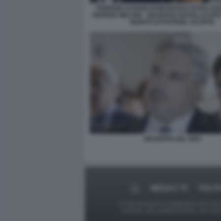
FABRIZIO ALFANO (PORTAVOCE DI PALAZZO
GIORGIA MELONI - GIUSEPPE NAPOLI (CAP
MARITO DI PATRIZIA SCURTI)
GIUSEPPE DEL DEO
MEDIA E TV
POLIT
Le foto presenti su Dagospia.com sono s
contrario alla pubblicazione, non av