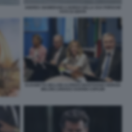
ANDREA GIAMBRUNO A BORDO DELLA SUA PORSCHE
FOTO DI GENTE
ELISABETTA BELLONI ALFREDO MANTOVANO GIORGIA
MELONI LORENZO GUERINI COPASIR