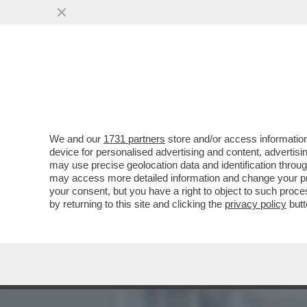
MEDIA E TV
POLITICA
We and our
1731 partners
store and/or access information
PER ANNI GIUSEPE DEL D
device for personalised advertising and content, advert
APPARATI E POLITICA, TR
may use precise geolocation data and identification throu
may access more detailed information and change your pre
VAI ALL'ARTICOLO
your consent, but you have a right to object to such proc
by returning to this site and clicking the
privacy policy
butt