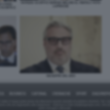
PATRIZIA SCURTI E GIORGIA MELONI AL VINITALY FOTO
 CHIGI) -
LAPRESSE
O SCORTA E
GIUSEPPE DEL DEO
ICA
BUSINESS
CAFONAL
CRONACHE
SPORT
DAGOREPO
tate in larga parte prese da Internet,e quindi valutate di pubblico dominio. Se i so
ranno che da segnalarlo alla redazione - indirizzo e-mail rda@dagospia.com, che 
delle immagini utilizzate.