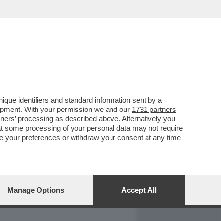
REPORT
DAGOARCHIVIO
que identifiers and standard information sent by a
lopment. With your permission we and our
1731 partners
tners
’ processing as described above. Alternatively you
at some processing of your personal data may not require
nge your preferences or withdraw your consent at any time
Manage Options
Accept All