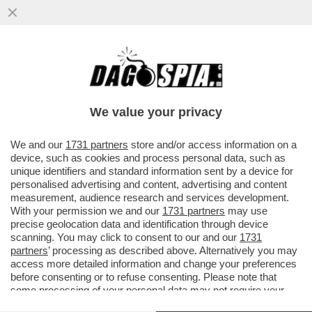
CLIC! - LA FOTO MOZZAFIATO DELLA
TERRA VISTA DAL LATO NASCOSTO DELLA
LUNA: L'IMMAGINE, STATA...
We value your privacy
VAI ALL'ARTICOLO
We and our
1731 partners
store and/or access information on a
device, such as cookies and process personal data, such as
unique identifiers and standard information sent by a device for
personalised advertising and content, advertising and content
measurement, audience research and services development.
With your permission we and our
1731 partners
may use
precise geolocation data and identification through device
scanning. You may click to consent to our and our
1731
partners
’ processing as described above. Alternatively you may
access more detailed information and change your preferences
before consenting or to refuse consenting. Please note that
some processing of your personal data may not require your
consent, but you have a right to object to such processing. Your