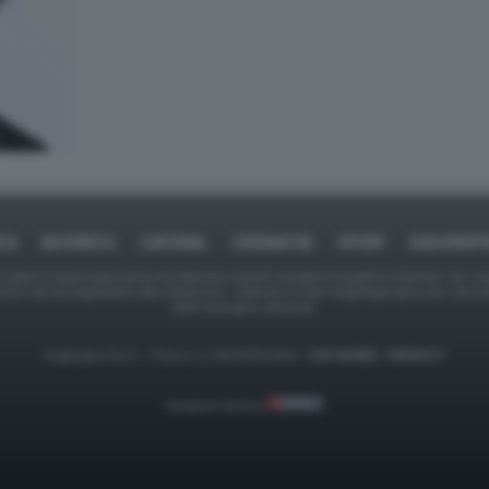
ICA
BUSINESS
CAFONAL
CRONACHE
SPORT
DAGOREPO
tate in larga parte prese da Internet,e quindi valutate di pubblico dominio. Se i so
ranno che da segnalarlo alla redazione - indirizzo e-mail rda@dagospia.com, che 
delle immagini utilizzate.
Dagospia S.p.A. - P.iva e c.f. 06163551002 -
CHI SIAMO
-
PRIVACY
Gestione tecnica