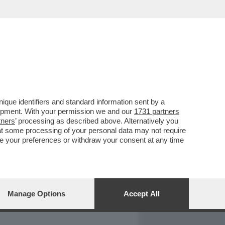
REPORT
DAGOARCHIVIO
que identifiers and standard information sent by a
lopment. With your permission we and our
1731 partners
tners
’ processing as described above. Alternatively you
at some processing of your personal data may not require
nge your preferences or withdraw your consent at any time
Manage Options
Accept All