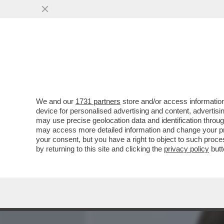
MEDIA E TV
POLITICA
We and our
1731 partners
store and/or access information
FINALMENTE UNA PRESA D
device for personalised advertising and content, advert
ITALIANI: CI STIAMO RAD
may use precise geolocation data and identification throu
may access more detailed information and change your pre
VAI ALL'ARTICOLO
your consent, but you have a right to object to such proc
by returning to this site and clicking the
privacy policy
butt