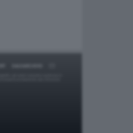
RT
DAGOARCHIVIO
ggetti o gli autori avessero qualcosa in
provvederà prontamente alla rimozione