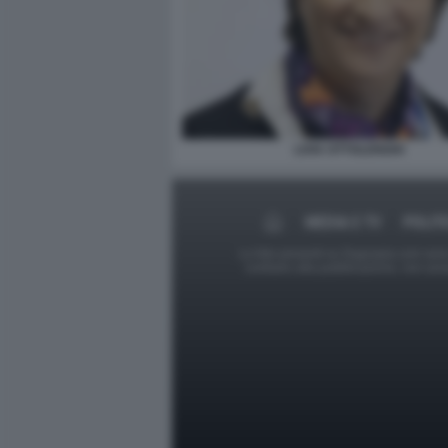
LIVIA OTTOLENGHI
MEDIA E TV
POLIT
Le foto presenti su Dagospia.com sono s
contrario alla pubblicazione, non av