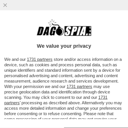
FERMI TUTTI! TRAVAGLIO SALVA
DAGOSPIA DALLE FIAMME DELL’INFERNO
– YOUPORN CI HA INFETTATO MORALMENT
We value your privacy
VAI ALL'ARTICOLO
We and our
1731 partners
store and/or access information on a
device, such as cookies and process personal data, such as
unique identifiers and standard information sent by a device for
personalised advertising and content, advertising and content
measurement, audience research and services development.
With your permission we and our
1731 partners
may use
precise geolocation data and identification through device
scanning. You may click to consent to our and our
1731
partners
’ processing as described above. Alternatively you may
access more detailed information and change your preferences
before consenting or to refuse consenting. Please note that
some processing of your personal data may not require your
consent, but you have a right to object to such processing. Your