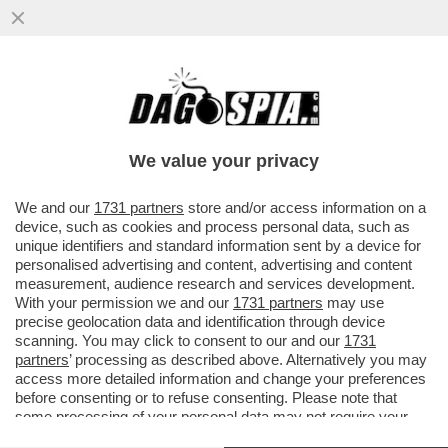
FERMI TUTTI! TRAVAGLIO SALVA
DAGOSPIA DALLE FIAMME DELL’INFERNO
– YOUPORN CI HA INFETTATO MORALMENT
We value your privacy
VAI ALL'ARTICOLO
We and our
1731 partners
store and/or access information on a
device, such as cookies and process personal data, such as
unique identifiers and standard information sent by a device for
personalised advertising and content, advertising and content
measurement, audience research and services development.
With your permission we and our
1731 partners
may use
precise geolocation data and identification through device
scanning. You may click to consent to our and our
1731
partners
’ processing as described above. Alternatively you may
access more detailed information and change your preferences
before consenting or to refuse consenting. Please note that
some processing of your personal data may not require your
consent, but you have a right to object to such processing. Your