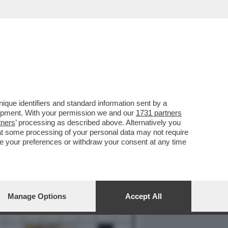
REPORT
DAGOARCHIVIO
que identifiers and standard information sent by a
lopment. With your permission we and our
1731 partners
tners
’ processing as described above. Alternatively you
at some processing of your personal data may not require
nge your preferences or withdraw your consent at any time
Manage Options
Accept All