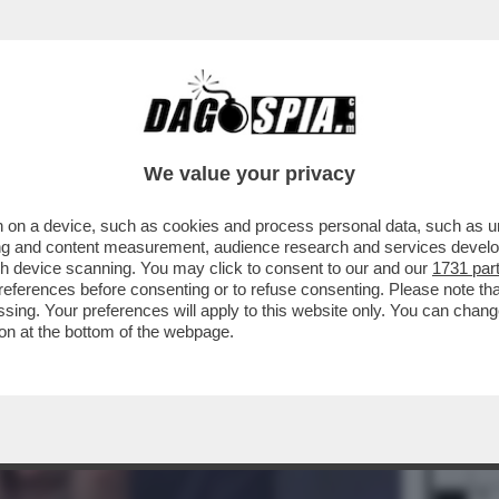
BUSINESS
CAFONAL
CRONACHE
SPORT
DAGO
We value your privacy
 on a device, such as cookies and process personal data, such as uni
ising and content measurement, audience research and services deve
gh device scanning. You may click to consent to our and our
1731 par
ferences before consenting or to refuse consenting. Please note th
essing. Your preferences will apply to this website only. You can cha
on at the bottom of the webpage.