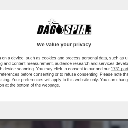
BUSINESS
CAFONAL
CRONACHE
SPORT
DAGO
We value your privacy
 on a device, such as cookies and process personal data, such as uni
ising and content measurement, audience research and services deve
gh device scanning. You may click to consent to our and our
1731 par
ferences before consenting or to refuse consenting. Please note th
essing. Your preferences will apply to this website only. You can cha
on at the bottom of the webpage.