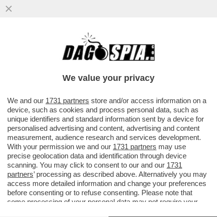
We value your privacy
We and our
1731 partners
store and/or access information on a
device, such as cookies and process personal data, such as
unique identifiers and standard information sent by a device for
personalised advertising and content, advertising and content
measurement, audience research and services development.
With your permission we and our
1731 partners
may use
precise geolocation data and identification through device
scanning. You may click to consent to our and our
1731
partners
’ processing as described above. Alternatively you may
access more detailed information and change your preferences
RAI, DI TUTTO DI PUS – TRA LE GUERRE INTESTINE DI
before consenting or to refuse consenting. Please note that
VIALE MAZZINI, POTREBBE USCIRE UN PAPOCCHIO
some processing of your personal data may not require your
DI COMPROMESSO:
MARANO RESTEREBBE
consent, but you have a right to object to such processing. Your
PRESIDENTE FACENTE FUNZIONI
(CERCARE UN