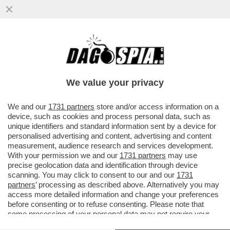
We value your privacy
We and our
1731 partners
store and/or access information on a
device, such as cookies and process personal data, such as
unique identifiers and standard information sent by a device for
personalised advertising and content, advertising and content
measurement, audience research and services development.
With your permission we and our
1731 partners
may use
precise geolocation data and identification through device
scanning. You may click to consent to our and our
1731
partners
’ processing as described above. Alternatively you may
access more detailed information and change your preferences
before consenting or to refuse consenting. Please note that
some processing of your personal data may not require your
“BASTA STEREOTIPI FOLKLORISTICI E
consent, but you have a right to object to such processing. Your
CARICATURALI SU NAPOLI. SEMBRA QUASI CHE NOI