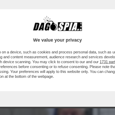
BUSINESS
CAFONAL
CRONACHE
SPORT
DAGO
We value your privacy
 on a device, such as cookies and process personal data, such as uni
ising and content measurement, audience research and services deve
gh device scanning. You may click to consent to our and our
1731 par
ferences before consenting or to refuse consenting. Please note th
essing. Your preferences will apply to this website only. You can cha
on at the bottom of the webpage.