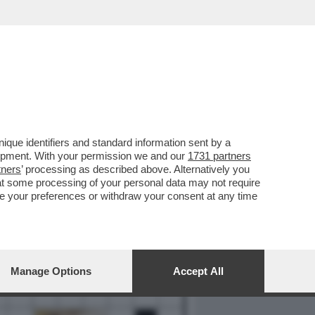
REPORT
DAGOARCHIVIO
que identifiers and standard information sent by a
lopment. With your permission we and our
1731 partners
tners
’ processing as described above. Alternatively you
at some processing of your personal data may not require
nge your preferences or withdraw your consent at any time
Manage Options
Accept All