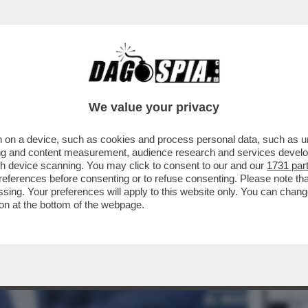
BUSINESS
CAFONAL
CRONACHE
SPORT
DAGO
We value your privacy
 on a device, such as cookies and process personal data, such as uni
ising and content measurement, audience research and services deve
gh device scanning. You may click to consent to our and our
1731 par
ferences before consenting or to refuse consenting. Please note th
essing. Your preferences will apply to this website only. You can cha
on at the bottom of the webpage.