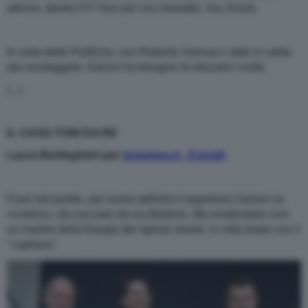
altrove, dentro FI? Voci per ora smentite, ma chissà.
In vista delle Politiche, con Roberto Vannacci dato in salita
dai sondaggisti, Salvini ha bisogno di ritrovare l’unità.
(...)
IL CASO TONI DA RE
Laura Berlinghieri per
lastampa.it - Estratti
Fuori dal partito, per avere definito il segretario Salvini un
«cretino», da cacciare da via Bellerio. Ma rendendolo così
un martire della frangia dei lighisti veneti, in rotta totale con il
"capitano”.