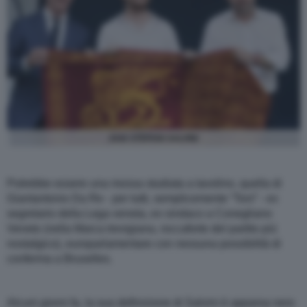
ZAIA STEFANI SALVINI
Potrebbe essere una mossa studiata a tavolino, quella di
Giantantonio Da Re - per tutti, semplicemente “Toni” - ex
segretario della Lega veneta, ex sindaco a Conegliano
Veneto (nella Marca trevigiana, roccaforte del partito più
nostalgico), europarlamentare con nessuna possibilità di
conferma a Bruxelles.
Alcuni giorni fa, la sua definizione di Salvini è apparsa nero