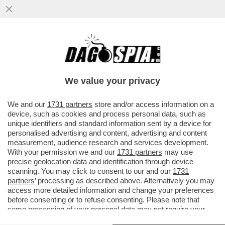
We value your privacy
We and our
1731 partners
store and/or access information on a
device, such as cookies and process personal data, such as
unique identifiers and standard information sent by a device for
personalised advertising and content, advertising and content
measurement, audience research and services development.
With your permission we and our
1731 partners
may use
precise geolocation data and identification through device
scanning. You may click to consent to our and our
1731
partners
’ processing as described above. Alternatively you may
access more detailed information and change your preferences
before consenting or to refuse consenting. Please note that
some processing of your personal data may not require your
consent, but you have a right to object to such processing. Your
CARROCCIO A PEZZI – DOPO IL DISASTRO ALLE