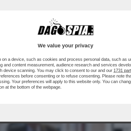
BUSINESS
CAFONAL
CRONACHE
SPORT
DAGO
We value your privacy
 on a device, such as cookies and process personal data, such as uni
ising and content measurement, audience research and services deve
gh device scanning. You may click to consent to our and our
1731 par
ferences before consenting or to refuse consenting. Please note th
essing. Your preferences will apply to this website only. You can cha
on at the bottom of the webpage.