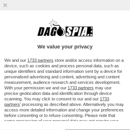
We value your privacy
We and our
1733 partners
store and/or access information on a
device, such as cookies and process personal data, such as
unique identifiers and standard information sent by a device for
personalised advertising and content, advertising and content
measurement, audience research and services development.
With your permission we and our
1733 partners
may use
precise geolocation data and identification through device
“NON SAPEVO ESISTESSE IL DOCUMENTARIO SU
scanning. You may click to consent to our and our
1733
REGENI, MERITAVA I FINANZIAMENTI. QUESTO È UNO
partners
’ processing as described above. Alternatively you may
SCANDALO CREATO A TAVOLINO” -
IL PRESIDENTE
access more detailed information and change your preferences
DELLA COMMISSIONE CULTURA, FEDERICO
before consenting or to refuse consenting. Please note that
MOLLICONE, PARLA DOPO IL CASO DEI
some processing of your personal data may not require your
FINANZIAMENTI NEGATI DAL MINISTERO AL DOC SUL
consent, but you have a right to object to such processing. Your