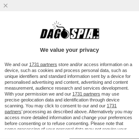
We value your privacy
We and our
1731 partners
store and/or access information on a
device, such as cookies and process personal data, such as
unique identifiers and standard information sent by a device for
personalised advertising and content, advertising and content
measurement, audience research and services development.
With your permission we and our
1731 partners
may use
precise geolocation data and identification through device
scanning. You may click to consent to our and our
1731
partners
’ processing as described above. Alternatively you may
access more detailed information and change your preferences
SALVATE IL PD, MANDATE A CASA ELLY SCHLEIN!
before consenting or to refuse consenting. Please note that
-
SE MELONI DI SPINA NEL FIANCO NE HA PIÙ DI UNA
some processing of your personal data may not require your
(DA MARINA BERLUSCONI A SALVINI FINO A
consent, but you have a right to object to such processing. Your