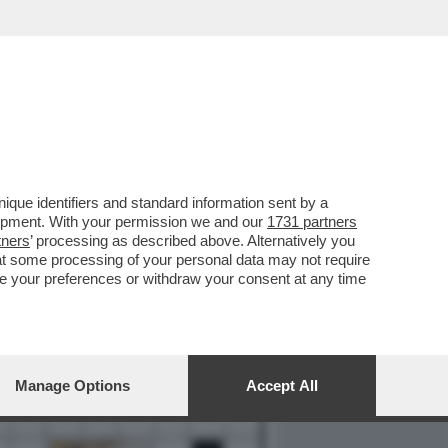
REPORT
DAGOARCHIVIO
que identifiers and standard information sent by a
lopment. With your permission we and our
1731 partners
tners
’ processing as described above. Alternatively you
at some processing of your personal data may not require
nge your preferences or withdraw your consent at any time
Manage Options
Accept All