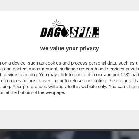
BUSINESS
CAFONAL
CRONACHE
SPORT
DAGO
We value your privacy
 on a device, such as cookies and process personal data, such as uni
ising and content measurement, audience research and services deve
gh device scanning. You may click to consent to our and our
1731 par
ferences before consenting or to refuse consenting. Please note th
essing. Your preferences will apply to this website only. You can cha
on at the bottom of the webpage.