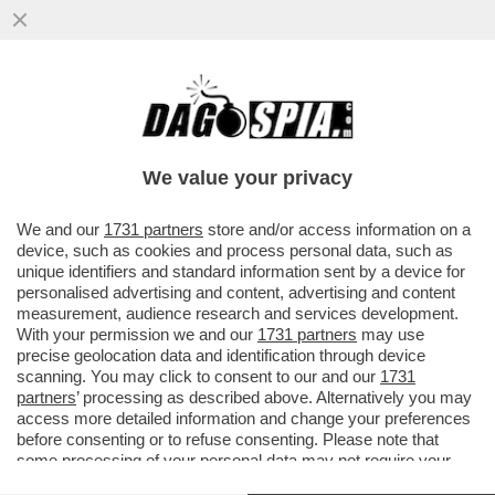
We value your privacy
We and our
1731 partners
store and/or access information on a
device, such as cookies and process personal data, such as
unique identifiers and standard information sent by a device for
personalised advertising and content, advertising and content
measurement, audience research and services development.
With your permission we and our
1731 partners
may use
precise geolocation data and identification through device
scanning. You may click to consent to our and our
1731
partners
’ processing as described above. Alternatively you may
access more detailed information and change your preferences
‘STO FALCAO E’ UNO CHE NON SE LO TIENE NELLE
before consenting or to refuse consenting. Please note that
MUTANDE –
LINO BANFI RACCONTA QUANDO “IL
some processing of your personal data may not require your
DIVINO” TRIVELLONE PROVO’ A SEDURRE LA FIGLIA
consent, but you have a right to object to such processing. Your