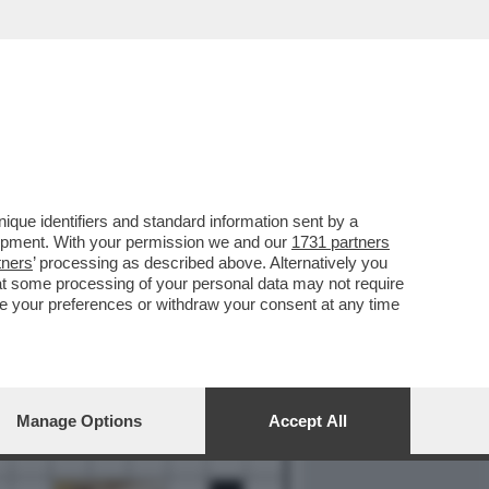
REPORT
DAGOARCHIVIO
que identifiers and standard information sent by a
lopment. With your permission we and our
1731 partners
tners
’ processing as described above. Alternatively you
at some processing of your personal data may not require
nge your preferences or withdraw your consent at any time
Manage Options
Accept All