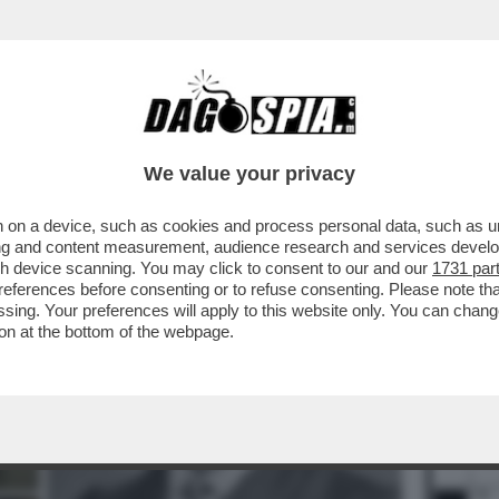
BUSINESS
CAFONAL
CRONACHE
SPORT
DAGO
We value your privacy
 on a device, such as cookies and process personal data, such as uni
ising and content measurement, audience research and services deve
gh device scanning. You may click to consent to our and our
1731 par
ferences before consenting or to refuse consenting. Please note th
essing. Your preferences will apply to this website only. You can cha
on at the bottom of the webpage.